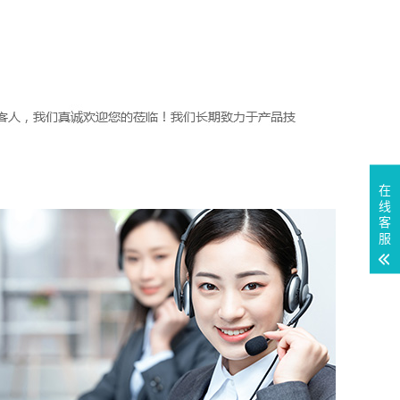
在
线
客
服