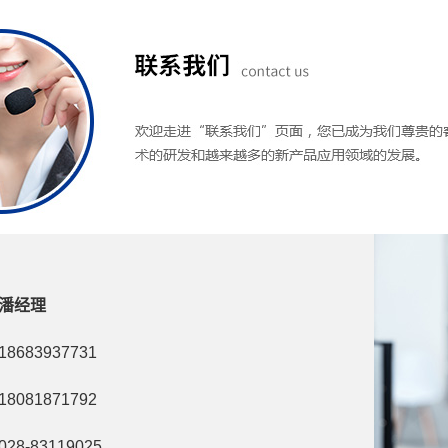
潘经理
683937731
081871792
028-83119025